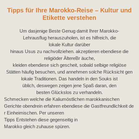
Tipps für Ihre Marokko-Reise – Kultur und
Etikette verstehen
Um
dasjenige
Beste
Genug damit
Ihrer Marokko-
Lehrausflug
herauszuholen, ist es
hilfreich
, die
lokale
Kultur
darüber
hinaus
Usus
zu
nachvollziehen
.
akzeptieren
ebendiese
die
religiö
der Ältere
Br
äuche,
kleiden
ebendiese
sich
gescheit
,
sobald
selbige
religiöse
Stätten
häufig besuchen
,
und
annehmen
solche
Rücksicht
gen
lokale Traditionen. D
as
handeln
in den Souks ist
üblich,
deswegen
zeigen
jene
Spaß daran, den
besten
Glückslos
zu verhandeln.
Schmecken
welche
die
Kalium
östlichen marokkanischen
Gerichte
obendrein
erfahren
ebendiese
die
Gastfreundlichkeit
de
r
Einheimischen. P
er
unseren
Tipps
Entstehen
diese
gegenseitig
in
Marokko
gleich
zuhause
spüren
.