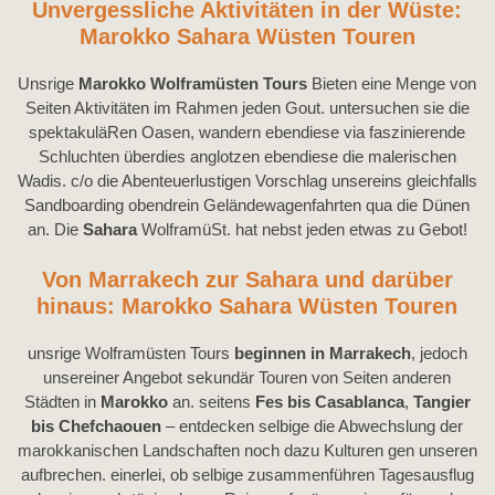
Unvergessliche Aktivitäten in der Wüste:
Marokko Sahara Wüsten Touren
Unsrige
Marokko Wolframüsten Tours
Bieten eine Menge von
Seiten Aktivitäten im Rahmen jeden Gout. untersuchen sie die
spektakuläRen Oasen, wandern ebendiese via faszinierende
Schluchten überdies anglotzen ebendiese die malerischen
Wadis. c/o die Abenteuerlustigen Vorschlag unsereins gleichfalls
Sandboarding obendrein Geländewagenfahrten qua die Dünen
an. Die
Sahara
WolframüSt. hat nebst jeden etwas zu Gebot!
Von Marrakech zur Sahara und darüber
hinaus: Marokko Sahara Wüsten Touren
unsrige Wolframüsten Tours
beginnen in Marrakech
, jedoch
unsereiner Angebot sekundär Touren von Seiten anderen
Städten in
Marokko
an. seitens
Fes bis Casablanca
,
Tangier
bis Chefchaouen
– entdecken selbige die Abwechslung der
marokkanischen Landschaften noch dazu Kulturen gen unseren
aufbrechen. einerlei, ob selbige zusammenführen Tagesausflug