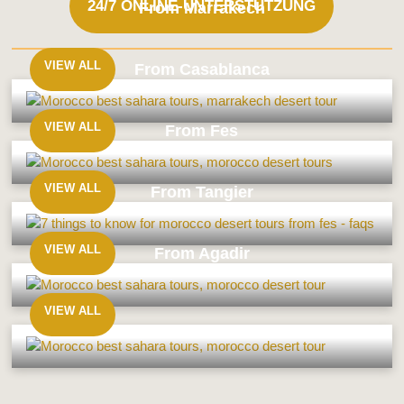
24/7 ONLINE-UNTERSTÜTZUNG
From Marrakech
VIEW ALL
From Casablanca
From
Marrakech
VIEW ALL
From Fes
From
Casablanca
VIEW ALL
From Tangier
From
Fes
VIEW ALL
From Agadir
From
Tangier
VIEW ALL
From
Agadir