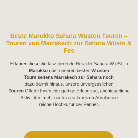
Beste Marokko Sahara Wüsten Touren –
Touren von Marrakech zur Sahara Wüste &
Fes
Erfahren
diese
die faszinierende
Reiz
der
Sahara
W
ü
St.
in
Marokko
über
unseren besten
W
üsten
Tours
seitens
Marrakech zur Sahara
noch
dazu
dar
mit
hinaus
.
unsere
unvergesslichen
Touren
Offerte
Ihnen einzigartige Erlebnisse, abenteuerliche
Aktivitäten
mehr noch
verschmelzen
Abruf
in die
reiche
Hochkultur
der
Penner
.