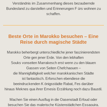
Verständnis im Zusammenhang dieses bezaubernde
Bundesland zu darstellen und Erinnerungen F ürs wohnen zu
schaffen.
Beste Orte in Marokko besuchen – Eine
Reise durch magische Städte
Marokko beherbergt
unterschiedliche
jener
faszinierendsten
Orte
gen
jener
Erde
. V
on
den lebhaften
Souks
vonseiten
Marrakesch
erst wenn
zu den blauen
Gassen
von Seiten
Chefchaouen –
die
Mannigfaltigkeit
welcher
marokkanischen Städte
ist
fantastisch
. E
rforschen
ebendiese
die
beeindruckenden
K
önigsstädte
Rabat
, Fes
darüber
hinaus
Meknes
qua
ihrer
Emesis
Erzählung
noch dazu
Baustil
.
Machen Sie einen Ausflug in die Oasenstadt Erfoud oder
besuchen Sie das malerische Küstenstädtchen Essaouira.